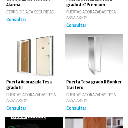
Alarma
grado 4-C Premium
CERROJOS ALTA SEGURIDAD
PUERTAS ACORAZADAS TESA
ASSA ABLOY
Consultar
Consultar
Puerta Acorazada Tesa
Puerta Tesa grado II Bunker
grado III
trastero
PUERTAS ACORAZADAS TESA
PUERTAS ACORAZADAS TESA
ASSA ABLOY
ASSA ABLOY
Consultar
Consultar