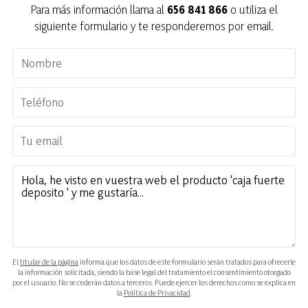
Para más información llama al
656 841 866
o utiliza el
siguiente formulario y te responderemos por email.
El
titular de la página
informa que los datos de este formulario serán tratados para ofrecerle
la información solicitada, siendo la base legal del tratamiento el consentimiento otorgado
por el usuario. No se cederán datos a terceros. Puede ejercer los derechos como se explica en
la
Política de Privacidad
.